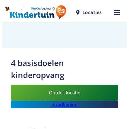
Ga
Locaties
naar
de
inhoud
4 basisdoelen
kinderopvang
:
Ontdek locatie
4
Rondleiding
basisdoelen
kinderopvang