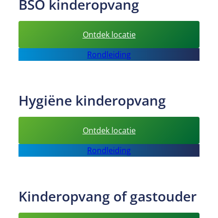
BSO kinderopvang
:
Ontdek locatie
BSO
Rondleiding
kinderopvang
Hygiëne kinderopvang
:
Ontdek locatie
Hygiëne
Rondleiding
kinderopvang
Kinderopvang of gastouder