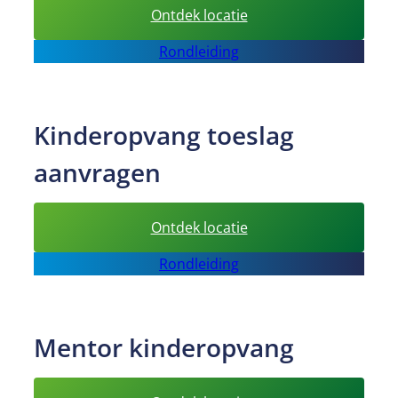
:
Ontdek locatie
Kinderopvang
Rondleiding
of
gastouder
Kinderopvang toeslag
aanvragen
:
Ontdek locatie
Kinderopvang
Rondleiding
toeslag
aanvragen
Mentor kinderopvang