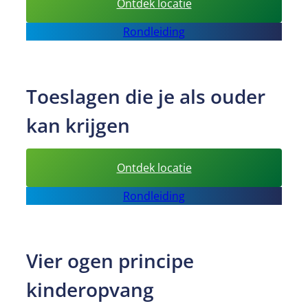
:
Ontdek locatie
Mentor
Rondleiding
kinderopvang
Toeslagen die je als ouder
kan krijgen
:
Ontdek locatie
Toeslagen
Rondleiding
die
je
als
Vier ogen principe
ouder
kan
kinderopvang
krijgen