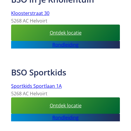
Kloosterstraat 30
5268 AC Helvoirt
:
Ontdek locatie
BSO in
Rondleiding
je
Knollentuin
BSO Sportkids
Sportkids Sportlaan 1A
5268 AC Helvoirt
:
Ontdek locatie
BSO
Rondleiding
Sportkids