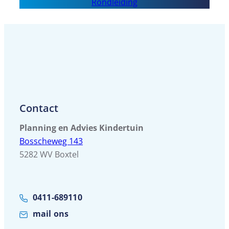
Rondleiding
in
je
Knollentuin
Contact
Planning en Advies Kindertuin
Bosscheweg 143
5282 WV Boxtel
0411-689110
mail ons