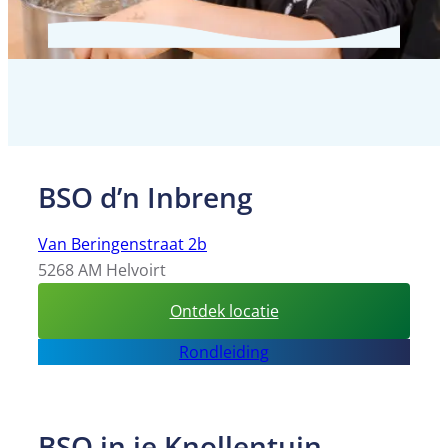
BSO d’n Inbreng
Van Beringenstraat 2b
5268 AM Helvoirt
:
Ontdek locatie
BSO
Rondleiding
d’n
Inbreng
BSO in je Knollentuin