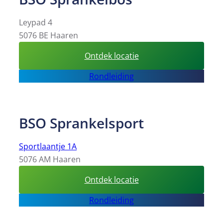
Leypad 4
5076 BE Haaren
:
Ontdek locatie
BSO
Rondleiding
Sprankelbos
BSO Sprankelsport
Sportlaantje 1A
5076 AM Haaren
:
Ontdek locatie
BSO
Rondleiding
Sprankelsport