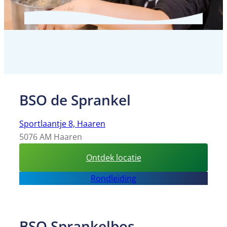
BSO de Sprankel
Sportlaantje 8, Haaren
5076 AM Haaren
:
Ontdek locatie
BSO
Rondleiding
de
Sprankel
BSO Sprankelbos