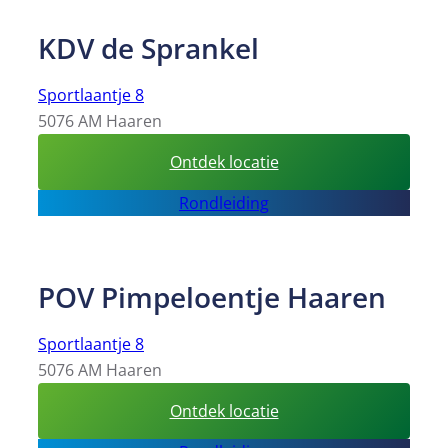
KDV de Sprankel
Sportlaantje 8
5076 AM Haaren
:
Ontdek locatie
KDV
Rondleiding
de
Sprankel
POV Pimpeloentje Haaren
Sportlaantje 8
5076 AM Haaren
:
Ontdek locatie
POV