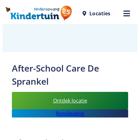
Skip
Locaties
to
content
After-School Care De
Sprankel
:
Ontdek locatie
After-
Rondleiding
School
Care
De