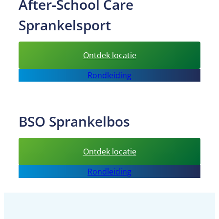
After-School Care
Sprankel
Sprankelsport
:
Ontdek locatie
After-
Rondleiding
School
Care
Sprankelsport
BSO Sprankelbos
:
Ontdek locatie
BSO
Rondleiding
Sprankelbos