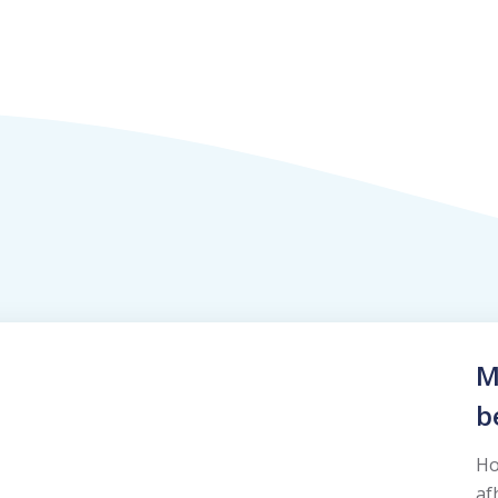
M
b
Ho
af