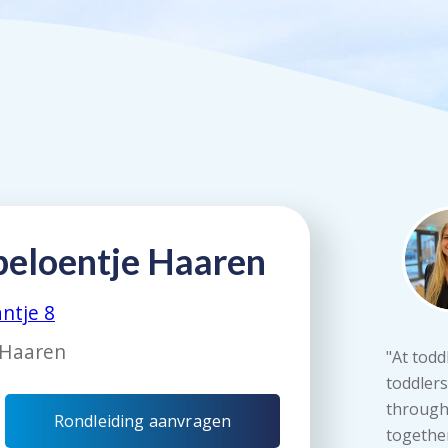
peloentje Haaren
ntje 8
 Haaren
"At todd
toddlers
through 
Rondleiding aanvragen
together