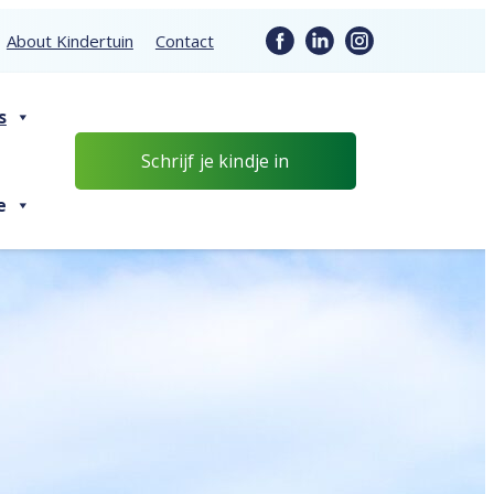
About Kindertuin
Contact
s
Schrijf je kindje in
e