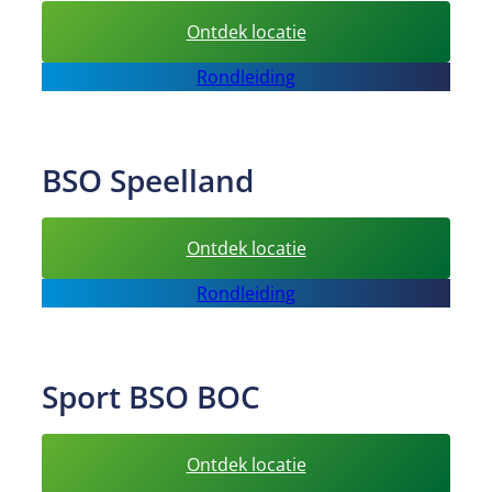
:
Ontdek locatie
BSO
Rondleiding
Happykids
BSO Speelland
:
Ontdek locatie
BSO
Rondleiding
Speelland
Sport BSO BOC
:
Ontdek locatie