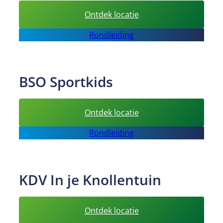
:
Ontdek locatie
BSO in
Rondleiding
je
Knollentuin
BSO Sportkids
:
Ontdek locatie
BSO
Rondleiding
Sportkids
KDV In je Knollentuin
:
Ontdek locatie