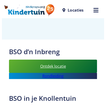
Ga
Locaties
naar
de
inhoud
BSO d’n Inbreng
:
Ontdek locatie
BSO
Rondleiding
d’n
Inbreng
BSO in je Knollentuin