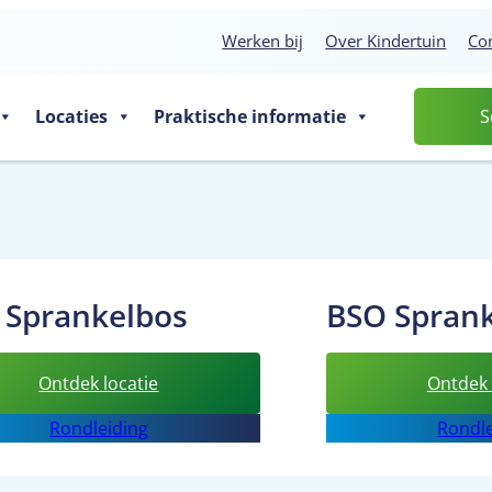
Werken bij
Over Kindertuin
Co
Locaties
Praktische informatie
S
 Sprankelbos
BSO Sprank
:
Ontdek locatie
Ontdek 
BSO
Rondleiding
Rondle
Sprankelbos