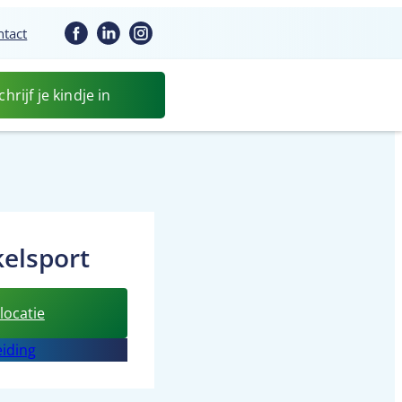
ntact
chrijf je kindje in
elsport
:
locatie
BSO
iding
Sprankelsport