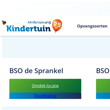
Ga
naar
de
inhoud
Opvangsoorten
BSO de Sprankel
BSO
:
Ontdek locatie
BSO
Rondleiding
de
Sprankel