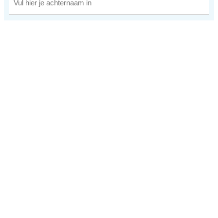
Achternaam
E-mailadres
(Vereist)
Telefoonnummer
(Vereist)
In welke vacature ben je geïnteresseerd?
(Vereist)
Upload hier je C.V. (optioneel)